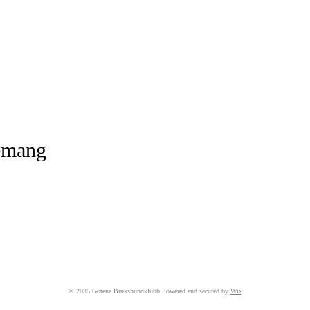
nemang
© 2035 Götene Brukshundklubb Powered and secured by
Wix