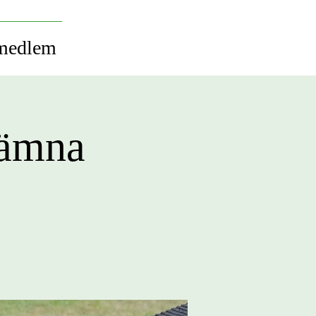
 medlem
jämna