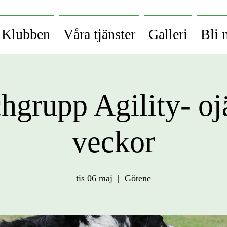
Klubben
Våra tjänster
Galleri
Bli
hgrupp Agility- o
veckor
tis 06 maj
  |  
Götene