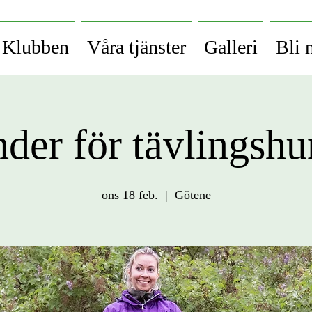
Klubben
Våra tjänster
Galleri
Bli
der för tävlingsh
ons 18 feb.
  |  
Götene