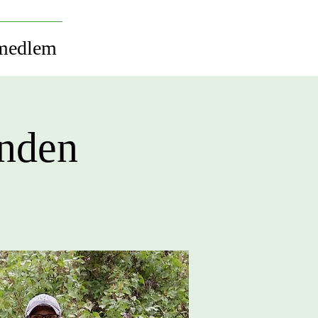
 medlem
unden