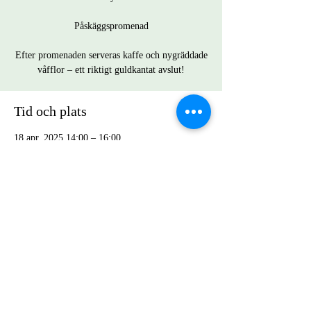
Påskäggspromenad
Efter promenaden serveras kaffe och nygräddade
våfflor – ett riktigt guldkantat avslut!
Tid och plats
18 apr. 2025 14:00 – 16:00
Götene, 533 91 Götene, Sverige
Dela detta evenemang
© 2035 Götene Brukshundklubb Powered
and secured by
Wix