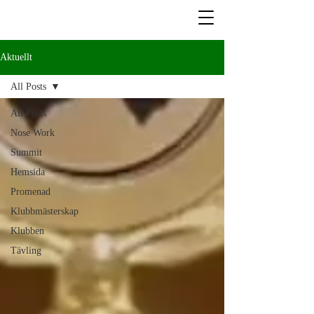
Aktuellt
All Posts
All Posts
Nose Work
Summit
Hemsida
Promenad
Klubbmästerskap
Klubben
Tävling