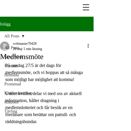
Inlägg
All Posts
webmaster70428
All Posts
26 maj
1 min läsning
Medlemsmöte
Nose Work
På onsdag 27/5 är det dags för 
Summit
medlemsmöte, och vi hoppas att så många 
Hemsida
som möjligt har möjlighet att komma!
Promenad
Klubbmästerskap
Under kvällen delar vi med oss av aktuell 
information, håller dragning i 
Klubben
medlemslotteriet och får besök av en 
Tävling
föreläsare som berättar om patrull- och 
räddningshundar.